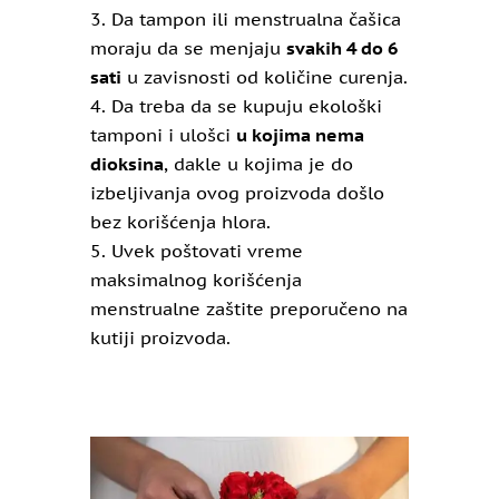
Da tampon ili menstrualna čašica
moraju da se menjaju
svakih 4 do 6
sati
u zavisnosti od količine curenja.
Da treba da se kupuju ekološki
tamponi i ulošci
u kojima nema
dioksina
, dakle u kojima je do
izbeljivanja ovog proizvoda došlo
bez korišćenja hlora.
Uvek poštovati vreme
maksimalnog korišćenja
menstrualne zaštite preporučeno na
kutiji proizvoda.