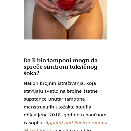
Da li bio tamponi mogu da
spreče sindrom toksičnog
šoka?
Nakon brojnih istraživanja, koja
stavljaju svetlo na brojne štetne
supstance unutar tampona i
menstrualnih uložaka, studija
objavljena 2018. godine u naučnom
časopisu
Applied and Environmental
Microbiology
naveli su da bio