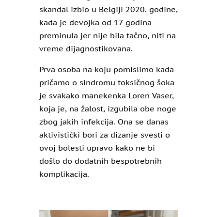
skandal izbio u Belgiji 2020. godine,
kada je devojka od 17 godina
preminula jer nije bila tačno, niti na
vreme dijagnostikovana.
Prva osoba na koju pomislimo kada
pričamo o sindromu toksičnog šoka
je svakako manekenka Loren Vaser,
koja je, na žalost, izgubila obe noge
zbog jakih infekcija. Ona se danas
aktivistički bori za dizanje svesti o
ovoj bolesti upravo kako ne bi
došlo do dodatnih bespotrebnih
komplikacija.