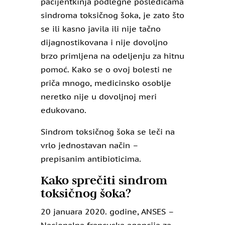
pacijentkinja podlegne posledicama
sindroma toksičnog šoka, je zato što
se ili kasno javila ili nije tačno
dijagnostikovana i nije dovoljno
brzo primljena na odeljenju za hitnu
pomoć. Kako se o ovoj bolesti ne
priča mnogo, medicinsko osoblje
neretko nije u dovoljnoj meri
edukovano.
Sindrom toksičnog šoka se leči na
vrlo jednostavan način –
prepisanim antibioticima.
Kako sprečiti sindrom
toksičnog šoka?
20 januara 2020. godine, ANSES –