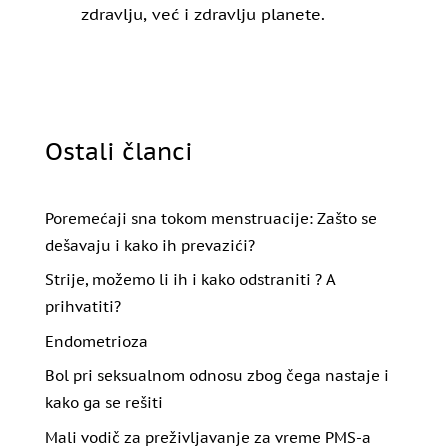
zdravlju, već i zdravlju planete.
Ostali članci
Poremećaji sna tokom menstruacije: Zašto se
dešavaju i kako ih prevazići?
Strije, možemo li ih i kako odstraniti ? A
prihvatiti?
Endometrioza
Bol pri seksualnom odnosu zbog čega nastaje i
kako ga se rešiti
Mali vodič za preživljavanje za vreme PMS-a