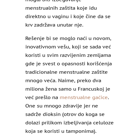
menstrualnih zaštita koje idu
direktno u vaginu i koje čine da se
krv zadržava unutar nje.
Rešenje bi se moglo naći u novom,
inovativnom vešu, koji se sada već
koristi u svim razvijenim zemljama
gde je svest o opasnosti korišćenja
tradicionalne menstrualne zaštite
mnogo veća. Naime, preko dva
miliona žena samo u Francuskoj je
već prešlo na
menstrualne gaćice
.
One su mnogo zdravije jer ne
sadrže dioksin (otrov do koga se
dolazi prilikom izbeljivanja celuloze
koja se koristi u tamponima).