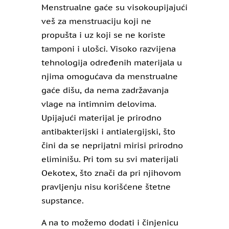
Menstrualne gaće su visokoupijajući
veš za menstruaciju koji ne
propušta i uz koji se ne koriste
tamponi i ulošci. Visoko razvijena
tehnologija određenih materijala u
njima omogućava da menstrualne
gaće dišu, da nema zadržavanja
vlage na intimnim delovima.
Upijajući materijal je prirodno
antibakterijski i antialergijski, što
čini da se neprijatni mirisi prirodno
eliminišu. Pri tom su svi materijali
Oekotex, što znači da pri njihovom
pravljenju nisu korišćene štetne
supstance.
A na to možemo dodati i činjenicu