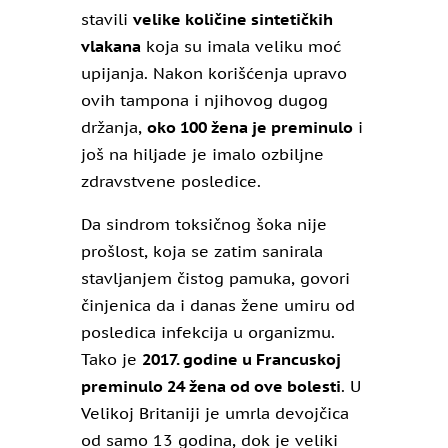
stavili
velike količine sintetičkih
vlakana
koja su imala veliku moć
upijanja. Nakon korišćenja upravo
ovih tampona i njihovog dugog
držanja,
oko 100 žena je preminulo
i
još na hiljade je imalo ozbiljne
zdravstvene posledice.
Da sindrom toksičnog šoka nije
prošlost, koja se zatim sanirala
stavljanjem čistog pamuka, govori
činjenica da i danas žene umiru od
posledica infekcija u organizmu.
Tako je
2017. godine u Francuskoj
preminulo 24 žena od ove bolesti
. U
Velikoj Britaniji je umrla devojčica
od samo 13 godina, dok je veliki