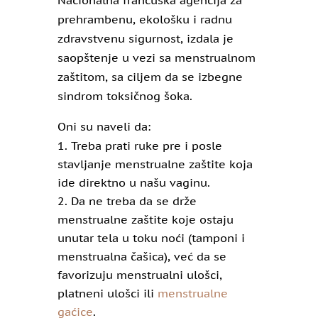
Nacionalna francuska agencija za
prehrambenu, ekološku i radnu
zdravstvenu sigurnost, izdala je
saopštenje u vezi sa menstrualnom
zaštitom, sa ciljem da se izbegne
sindrom toksičnog šoka.
Oni su naveli da:
Treba prati ruke pre i posle
stavljanje menstrualne zaštite koja
ide direktno u našu vaginu.
Da ne treba da se drže
menstrualne zaštite koje ostaju
unutar tela u toku noći (tamponi i
menstrualna čašica), već da se
favorizuju menstrualni ulošci,
platneni ulošci ili
menstrualne
gaćice
.