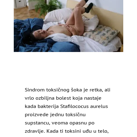
Sindrom toksičnog šoka je retka, ali
vrlo ozbiljna bolest koja nastaje
kada bakterija Stafilococus aurelus
proizvede jednu toksičnu
supstancu, veoma opasnu po
zdravlje. Kada ti toksini uđu u telo,