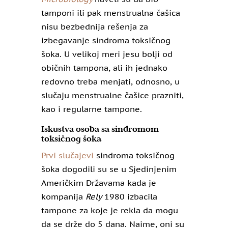
tamponi ili pak menstrualna čašica
nisu bezbednija rešenja za
izbegavanje sindroma toksičnog
šoka. U velikoj meri jesu bolji od
običnih tampona, ali ih jednako
redovno treba menjati, odnosno, u
slučaju menstrualne čašice prazniti,
kao i regularne tampone.
Iskustva osoba sa sindromom
toksičnog šoka
Prvi slučajevi
sindroma toksičnog
šoka dogodili su se u Sjedinjenim
Američkim Državama kada je
kompanija
Rely
1980 izbacila
tampone za koje je rekla da mogu
da se drže do 5 dana. Naime, oni su