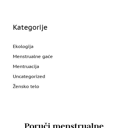
Kategorije
Ekologija
Menstrualne gaće
Mentruacija
Uncategorized
Žensko telo
Poruči menstrualne