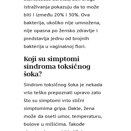
istraživanja pokazuju da to može
biti i između 20% i 30%. Ova
bakterija, ukoliko nije umnožena,
nije opasna po žensko zdravlje i
predstavlja jednu od brojnih
bakterija u vaginalnoj flori.
Koji su simptomi
sindroma toksičnog
šoka?
Sindrom toksičnog šoka je nekada
vrlo teško prepoznati upravo zato
što su simptomi vrlo slični
simptomima gripa. Dakle, žena
može da oseti umor, temperaturu,
bolove u mišićima. Takođe