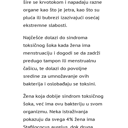
šire se krvotokom i napadaju razne
organe kao što je jetra, kao što su
pluća ili bubrezi izazivajući osećaj
ekstremne slabosti.
Najčešće dolazi do sindroma
toksičnog šoka kada žena ima
menstruaciju i dogodi se da zadrži
predugo tampon ili menstrualnu
čašicu, te dolazi do povoljne
sredine za umnožavanje ovih
bakterija i oslobađaju se toksini.
Žena koja dobije sindrom toksičnog
šoka, već ima ovu bakteriju u svom
organizmu. Neka istraživanja
pokazuju da svega 4% žena ima
Stafilococus aurelus, dok druga