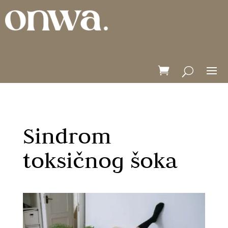
Sindrom
toksičnog šoka