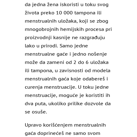
da jedna žena iskoristi u toku svog
života preko 10 000 tampona ili
menstrualnih uložaka, koji se zbog
mnogobrojnih hemijskih procesa pri
proizvodnji kasnije ne razgrađuju
lako u prirodi. Samo jedne
menstrualne gaće i jedno nošenje
može da zameni od 2 do 6 uložaka
ili tampona, u zavisnosti od modela
menstrualnih gaća koje odabereš i
curenja menstruacije. U toku jedne
menstruacije, moguće je koristiti ih
dva puta, ukoliko prilike dozvole da
se osuše.
Upravo korišćenjem menstrualnih
gaća doprinećeš ne samo svom