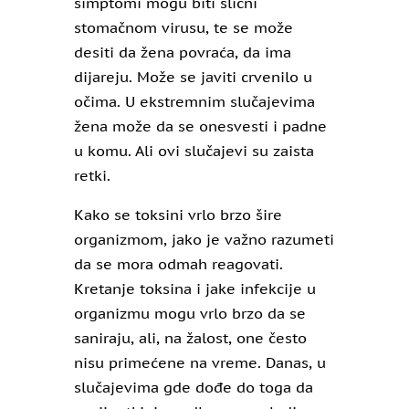
simptomi mogu biti slični
stomačnom virusu, te se može
desiti da žena povraća, da ima
dijareju. Može se javiti crvenilo u
očima. U ekstremnim slučajevima
žena može da se onesvesti i padne
u komu. Ali ovi slučajevi su zaista
retki.
Kako se toksini vrlo brzo šire
organizmom, jako je važno razumeti
da se mora odmah reagovati.
Kretanje toksina i jake infekcije u
organizmu mogu vrlo brzo da se
saniraju, ali, na žalost, one često
nisu primećene na vreme. Danas, u
slučajevima gde dođe do toga da